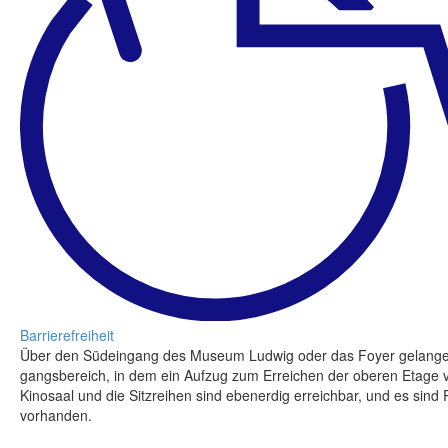
Barrierefreiheit
Über den Südein­gang des Mu­se­um Lud­wig oder das Foy­er ge­lan­ge
gangs­bereich, in dem ein Aufzug zum Er­reichen der oberen Etage v
Ki­nosaal und die Sitzrei­hen sind eben­erdig er­reich­bar, und es sind Ro
vorhan­den.