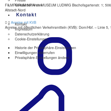
Presse
FILMFORUM NRW im MUSEUM LUDWIG Bischofsgartenstr. 1; 5066
Newsletter Archiv
Altstadt-Nord
Kontakt
Anreise mit KVB
Kontakt
Anreise mit öffentlichen Verkehrsmitteln (KVB): Dom/Hbf. – Linie 5, 
Impressum
Datenschutzerklärung
Cookie-Einstellungen
Historie der Privatsphäre-Einstellungen
Einwilligungen widerrufen
Privatsphäre-Einstellungen ändern
X