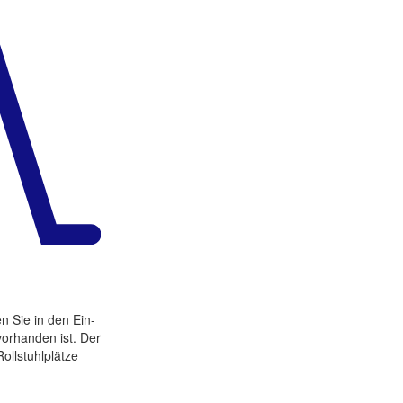
n Sie in den Ein­
orhan­den ist. Der
ll­s­tuhl­plätze