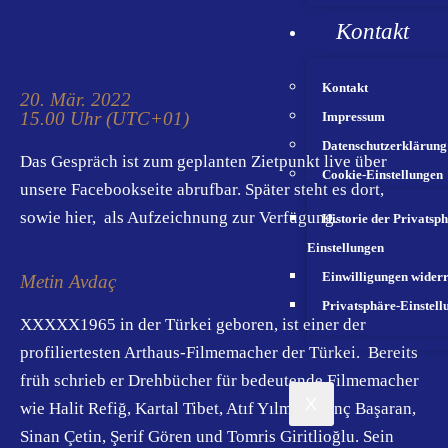
Kontakt
Kontakt
20. Mär. 2022
15.00 Uhr (UTC+01)
Impressum
Datenschutzerklärung
Das Gespräch ist zum geplanten Zietpunkt live über
Cookie-Einstellungen
unsere Facebookseite abrufbar. Später steht es dort,
sowie hier, als Aufzeichnung zur Verfügung.
Historie der Privatsph
Einstellungen
Einwilligungen wider
Metin Avdaç
Privatsphäre-Einstell
XXXXX1965 in der Türkei geboren, ist einer der
profiliertesten Arthaus-Filmemacher der Türkei. Bereits
früh schrieb er Drehbücher für bedeutende Filmemacher
X
wie Halit Refiğ, Kartal Tibet, Atıf Yılmaz, Tunç Başaran,
Sinan Çetin, Şerif Gören und Tomris Giritlioğlu. Sein