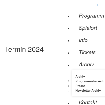
Programm
Spielort
Info
Termin 2024
Tickets
18. Ausgabe
Archiv
Die nun 18. Ausgabe „Tüpisch Türkisch“ findet vom 21. bis 24.
März 2024 im Filmforum NRW statt. Ende Februar finden Sie
hier das Programm.
Archiv
Programmübersicht
Fragen:
Presse
kontakt@tuepisch-tuerkisch.de
Newsletter Archiv
Kontakt